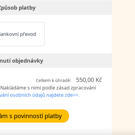
Způsob platby
Bankovní převod
nutí objednávky
550,00 Kč
Celkem k úhradě:
. Nakládáme s nimi podle zásad zpracování
vání osobních údajů najdete zde>>.
m s povinností platby