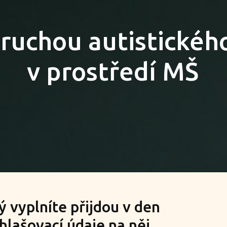
oruchou autistickéh
v prostředí MŠ
ý vyplníte přijdou v den
lašovací údaje na něj.