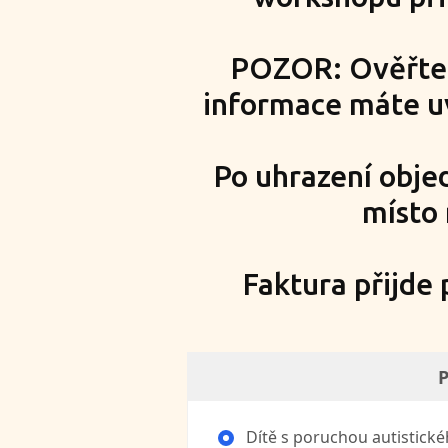
POZOR: Ověřte s
informace máte uv
Po uhrazení obj
místo
Faktura přijde
P
Dítě s poruchou autistické