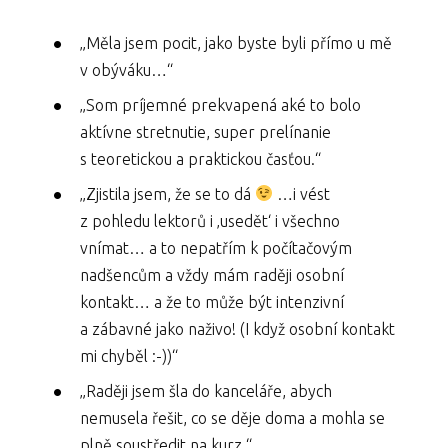
„Měla jsem pocit, jako byste byli přímo u mě
v obýváku…“
„Som príjemné prekvapená aké to bolo
aktívne stretnutie, super prelínanie
s teoretickou a praktickou časťou.“
„Zjistila jsem, že se to dá
…i vést
z pohledu lektorů i ‚usedět‘ i všechno
vnímat… a to nepatřím k počítačovým
nadšencům a vždy mám raději osobní
kontakt… a že to může být intenzivní
a zábavné jako naživo! (I když osobní kontakt
mi chyběl :-))“
„Raději jsem šla do kanceláře, abych
nemusela řešit, co se děje doma a mohla se
plně soustředit na kurz.“