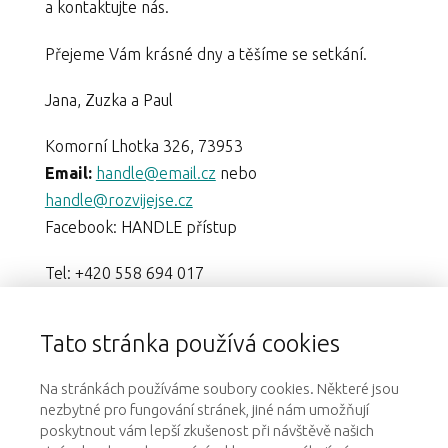
a kontaktujte nás.
Přejeme Vám krásné dny a těšíme se setkání.
Jana, Zuzka a Paul
Komorní Lhotka 326, 73953
Email:
handle@email.cz
nebo
handle@rozvijejse.cz
Facebook: HANDLE přístup
Tel: +420 558 694 017
Mob Jana: + 420 607 600 341
Mob Paul: + 420 721 628 558
Tato stránka používá cookies
Na stránkách používáme soubory cookies. Některé jsou
nezbytné pro fungování stránek, jiné nám umožňují
poskytnout vám lepší zkušenost při návštěvě našich