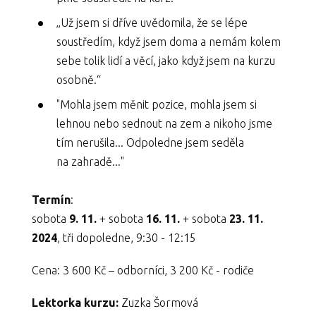
„Už jsem si dříve uvědomila, že se lépe
soustředím, když jsem doma a nemám kolem
sebe tolik lidí a věcí, jako když jsem na kurzu
osobně.“
"Mohla jsem měnit pozice, mohla jsem si
lehnou nebo sednout na zem a nikoho jsme
tím nerušila... Odpoledne jsem seděla
na zahradě..."
Termín
:
sobota
9
. 11.
+ sobota
16. 11.
+ sobota
23. 11.
2024
, tři dopoledne, 9:30 - 12:15
Cena: 3 600 Kč – odborníci, 3 200 Kč - rodiče
Lektorka kurzu:
Zuzka Šormová