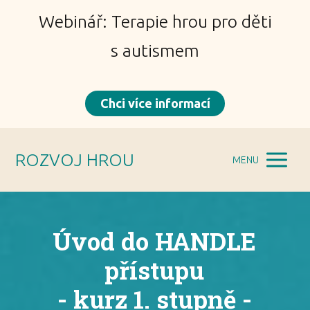
Webinář: Terapie hrou pro děti
s autismem
Chci více informací
ROZVOJ HROU
MENU
Úvod do HANDLE
přístupu
- kurz 1. stupně -