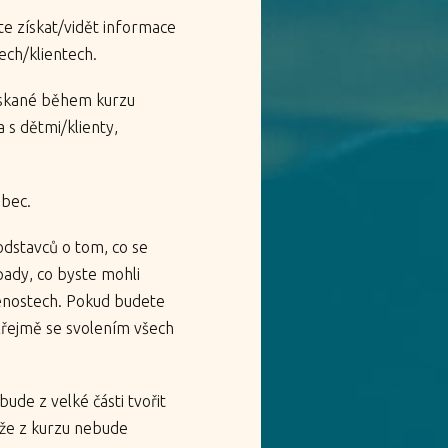
te získat/vidět informace
ech/klientech.
získané během kurzu
 s dětmi/klienty,
ůbec.
odstavců o tom, co se
pady, co byste mohli
šenostech. Pokud budete
mozřejmě se svolením všech
ude z velké části tvořit
 že z kurzu nebude