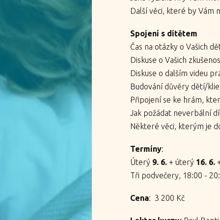
Další věci, které by Vám
Spojení s dítětem
Čas na otázky o Vašich dě
Diskuse o Vašich zkušenost
Diskuse o dalším videu pr
Budování důvěry dětí/kli
Připojení se ke hrám, kter
Jak požádat neverbální dít
Některé věci, kterým je d
Termíny
:
Úterý
9. 6.
+ úterý
16. 6.
Tři podvečery, 18:00 - 20
Cena
: 3 200 Kč