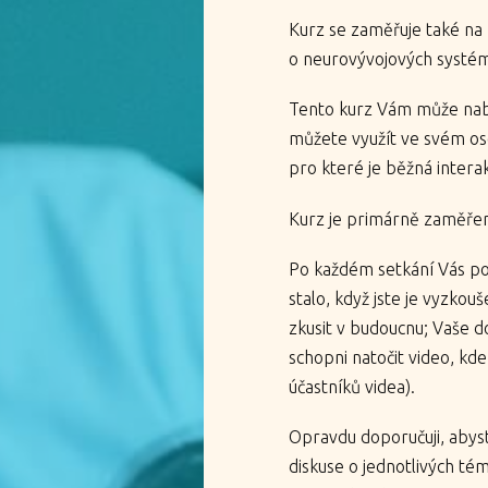
Kurz se zaměřuje také na 
o neurovývojových systéme
Tento kurz Vám může nabí
můžete využít ve svém oso
pro které je běžná intera
Kurz je primárně zaměřen
Po každém setkání Vás pož
stalo, když jste je vyzko
zkusit v budoucnu; Vaše d
schopni natočit video, kde
účastníků videa).
Opravdu doporučuji, abyste
diskuse o jednotlivých té