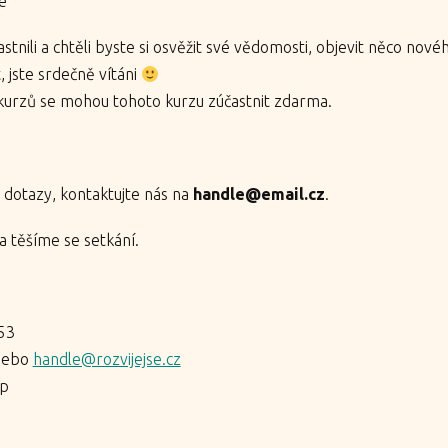
e
astnili a chtěli byste si osvěžit své vědomosti, objevit něco nové
 jste srdečně vítáni
 kurzů se mohou tohoto kurzu zúčastnit zdarma.
.
 dotazy, kontaktujte nás na
handle@email.cz
.
 těšíme se setkání.
53
ebo
handle@rozvijejse.cz
up