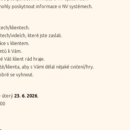
 mohly poskytnout informace o NV systémech.
tech/klientech.
ech/videích, které jste zaslali.
áce s klientem.
entů k Vám.
é Váš klient rád hraje.
ě/klienta, aby s Vámi dělal nějaké cvičení/hry.
obré se vyhnout.
+ úterý
23. 6.
2026
,
:00