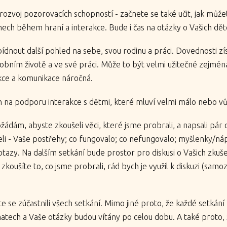
rozvoj pozorovacích schopností - začnete se také učit, jak může
ch během hraní a interakce. Bude i čas na otázky o Vašich dět
dnout další pohled na sebe, svou rodinu a práci. Dovednosti 
bním životě a ve své práci. Může to být velmi užitečné zejména
kce a komunikace náročná.
 na podporu interakce s dětmi, které mluví velmi málo nebo v
ádám, abyste zkoušeli věci, které jsme probrali, a napsali pár 
ušeli - Vaše postřehy; co fungovalo; co nefungovalo; myšlenky/ná
otazy. Na dalším setkání bude prostor pro diskusi o Vašich zku
 zkoušíte to, co jsme probrali, rád bych je využil k diskuzi (sa
 se zúčastnili všech setkání. Mimo jiné proto, že každé setkání b
matech a Vaše otázky budou vítány po celou dobu. A také proto,