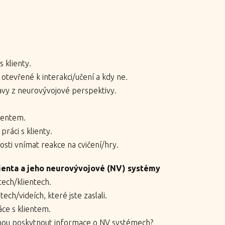
s klienty.
 otevřené k interakci/učení a kdy ne.
avy z neurovývojové perspektivy.
lientem.
práci s klienty.
sti vnímat reakce na cvičení/hry.
lienta a jeho neurovývojové (NV) systémy
tech/klientech.
ech/videích, které jste zaslali.
áce s klientem.
hou poskytnout informace o NV systémech?