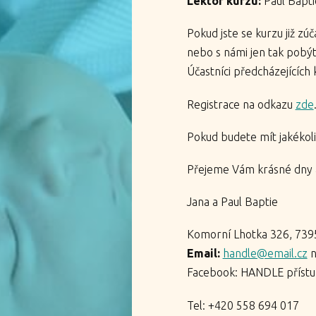
Lektor kurzu:
Paul Bapti
Pokud jste se kurzu již zúč
nebo s námi jen tak pobýt,
Účastníci předcházejících
Registrace na odkazu
zde
Pokud budete mít jakékoli
Přejeme Vám krásné dny a
Jana a Paul Baptie
Komorní Lhotka 326, 739
Email:
handle@email.cz
n
Facebook: HANDLE příst
Tel: +420 558 694 017