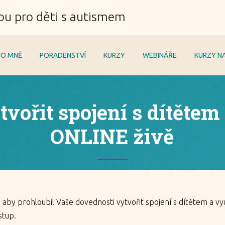
ou pro děti s autismem
O MNĚ
PORADENSTVÍ
KURZY
WEBINÁŘE
KURZY NA
vořit spojení s dítětem 
ONLINE živě
 aby prohloubil Vaše dovednosti vytvořit spojení s dítětem a vy
stup.