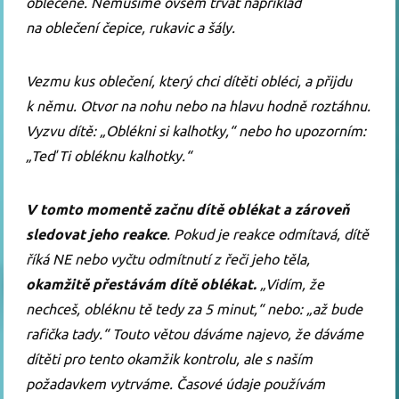
oblečené. Nemusíme ovšem trvat například
na oblečení čepice, rukavic a šály.
Vezmu kus oblečení, který chci dítěti obléci, a přijdu
k němu. Otvor na nohu nebo na hlavu hodně roztáhnu.
Vyzvu dítě: „Oblékni si kalhotky,“ nebo ho upozorním:
„Teď Ti obléknu kalhotky.“
V tomto momentě začnu dítě oblékat a zároveň
sledovat jeho reakce
. Pokud je reakce odmítavá, dítě
říká NE nebo vyčtu odmítnutí z řeči jeho těla,
okamžitě přestávám dítě oblékat.
„Vidím, že
nechceš, obléknu tě tedy za 5 minut,“ nebo: „až bude
rafička tady.“ Touto větou dáváme najevo, že dáváme
dítěti pro tento okamžik kontrolu, ale s naším
požadavkem vytrváme. Časové údaje používám