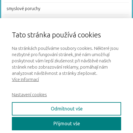
smyslové poruchy
Stresové chování
Video poradna
Tato stránka používá cookies
Na stránkách používáme soubory cookies. Některé jsou
nezbytné pro fungování stránek, jiné nám umožňují
poskytnout vám lepší zkušenost při návštěvě našich
stránek nebo zobrazování reklamy, pomáhají nám
Zásady zpracování a ochrany osobních údajů
analyzovat návštěvnost a stránky zlepšovat.
Více informací
Obchodní podmínky
Nastavení cookies
Cookies
Odmítnout vše
Přijmout vše
Rozvoj hrou - všechna práva vyhrazena 2018 - 2026 |