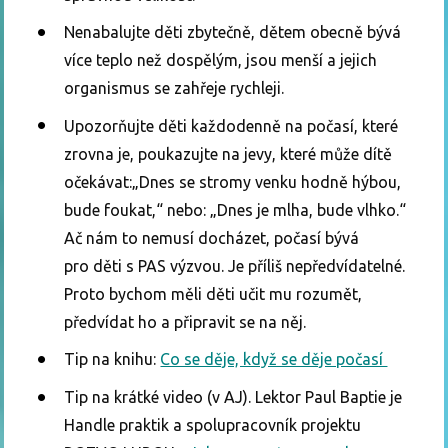
Nenabalujte děti zbytečně, dětem obecně bývá
více teplo než dospělým, jsou menší a jejich
organismus se zahřeje rychleji.
Upozorňujte děti každodenně na počasí, které
zrovna je, poukazujte na jevy, které může dítě
očekávat:„Dnes se stromy venku hodně hýbou,
bude foukat,“ nebo: „Dnes je mlha, bude vlhko.“
Ač nám to nemusí docházet, počasí bývá
pro děti s PAS výzvou. Je příliš nepředvídatelné.
Proto bychom měli děti učit mu rozumět,
předvídat ho a připravit se na něj.
Tip na knihu:
Co se děje, když se děje počasí
Tip na krátké video (v AJ). Lektor Paul Baptie je
Handle praktik a spolupracovník projektu