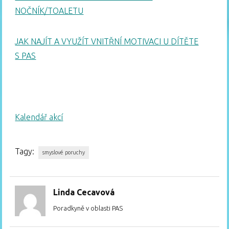
NOČNÍK/TOALETU
JAK NAJÍT A VYUŽÍT VNITŘNÍ MOTIVACI U DÍTĚTE
S PAS
Kalendář akcí
Tagy:
smyslové poruchy
Linda Cecavová
Poradkyně v oblasti PAS