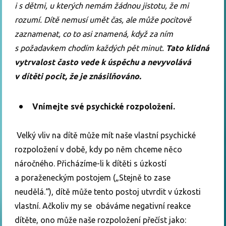
i s dětmi, u kterých nemám žádnou jistotu, že mi
rozumí. Dítě nemusí umět čas, ale může pocitově
zaznamenat, co to asi znamená, když za ním
s požadavkem chodím každých pět minut.
Tato klidná
vytrvalost často vede k úspěchu a nevyvolává
v dítěti pocit, že je znásilňováno.
Vnímejte své psychické rozpoložení.
Velký vliv na dítě může mít naše vlastní psychické
rozpoložení v době, kdy po něm chceme něco
náročného. Přicházíme-li k dítěti s úzkostí
a poraženeckým postojem („Stejně to zase
neudělá.“), dítě může tento postoj utvrdit v úzkosti
vlastní. Ačkoliv my se obáváme negativní reakce
dítěte, ono může naše rozpoložení přečíst jako: