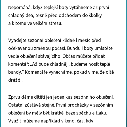
Nepomáhá, když teplejší boty vytáhneme až první
chladný den, těsně před odchodem do školky
a k tomu ve velkém stresu.
Vyndejte sezónní oblečení klidně i měsíc před
očekávanou změnou počasí. Bundu i boty umístěte
vedle oblečení stávajícího. Občas můžete přidat
komentář: „Až bude chladněji, budeme nosit teplé
bundy.“ Komentáře vynecháme, pokud víme, že dítě
dráždí.
Zprvu dáme dítěti jen jeden kus sezónního oblečení.
Ostatní zůstává stejné. První procházky v sezónním
oblečení by měly být krátké, beze spěchu a tlaku.
Využít můžeme například víkend, čas, kdy