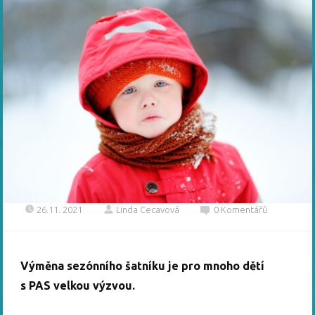
26.11. 2021
Linda Cecavová
0 Komentářů
Výměna sezónního šatníku je pro mnoho dětí
s PAS velkou výzvou.