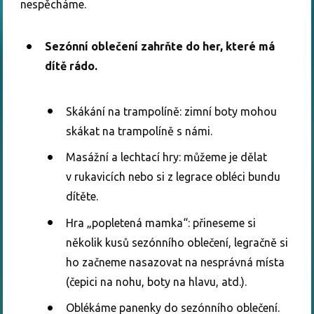
nespěcháme.
Sezónní oblečení zahrňte do her, které má
dítě rádo.
Skákání na trampolíně: zimní boty mohou
skákat na trampolíně s námi.
Masážní a lechtací hry: můžeme je dělat
v rukavicích nebo si z legrace obléci bundu
dítěte.
Hra „popletená mamka“: přineseme si
několik kusů sezónního oblečení, legračně si
ho začneme nasazovat na nesprávná místa
(čepici na nohu, boty na hlavu, atd.).
Oblékáme panenky do sezónního oblečení.