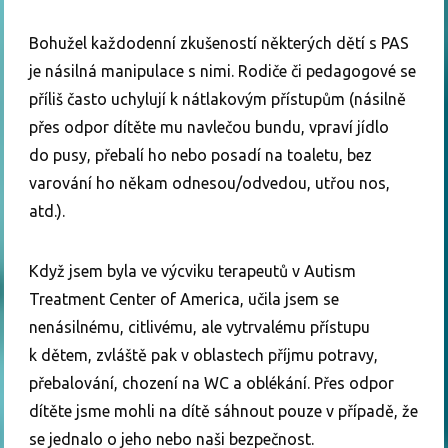
Bohužel každodenní zkušeností některých dětí s PAS
je násilná manipulace s nimi. Rodiče či pedagogové se
příliš často uchylují k nátlakovým přístupům (násilně
přes odpor dítěte mu navlečou bundu, vpraví jídlo
do pusy, přebalí ho nebo posadí na toaletu, bez
varování ho někam odnesou/odvedou, utřou nos,
atd.).
Když jsem byla ve výcviku terapeutů v Autism
Treatment Center of America, učila jsem se
nenásilnému, citlivému, ale vytrvalému přístupu
k dětem, zvláště pak v oblastech příjmu potravy,
přebalování, chození na WC a oblékání. Přes odpor
dítěte jsme mohli na dítě sáhnout pouze v případě, že
se jednalo o jeho nebo naši bezpečnost.