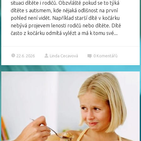
situaci dítěte i rodičů. Obzvláště pokud se to týká
dítěte s autismem, kde nějaká odlišnost na první
pohled není vidět. Například starší dítě v kočárku
nebývá projevem lenosti rodičů nebo dítěte. Dítě
často z kočárku odmítá vylézt a má k tomu své...
22.6. 2026
Linda Cecavová
0
Komentářů