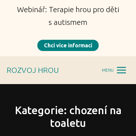
Webinář: Terapie hrou pro děti
s autismem
Chci více informací
ROZVOJ HROU
MENU
Kategorie: chození na
toaletu