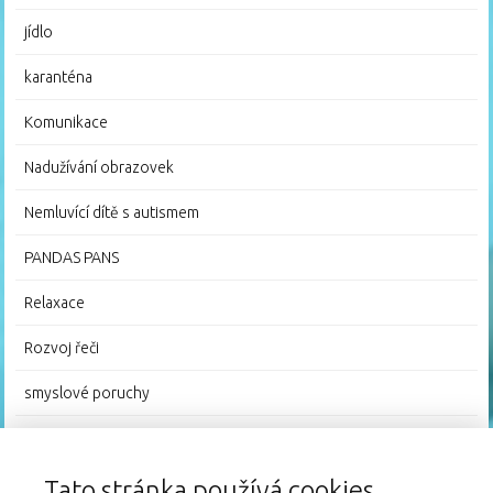
jídlo
karanténa
Komunikace
Nadužívání obrazovek
Nemluvící dítě s autismem
PANDAS PANS
Relaxace
Rozvoj řeči
smyslové poruchy
Stresové chování
Video poradna
Tato stránka používá cookies