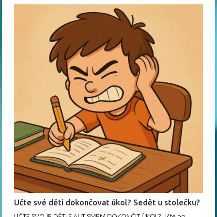
Učte své děti dokončovat úkol? Sedět u stolečku?
UČTE SVOJE DĚTI S AUTISMEM DOKONČIT ÚKOL? Učte ho