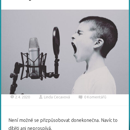
2.4. 2020
Linda Cecavová
0 Komentářů
Není možné se přizpůsobovat donekonečna. Navíc to
dítěti ani neprospívá.